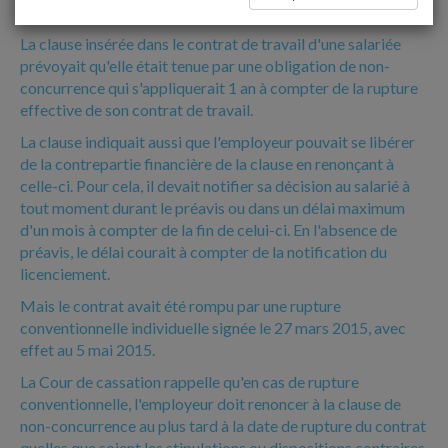
CONVENTIONNELLE
La clause insérée dans le contrat de travail d'une salariée
prévoyait qu'elle était tenue par une obligation de non-
concurrence qui s'appliquerait 1 an à compter de la rupture
effective de son contrat de travail.
La clause indiquait aussi que l'employeur pouvait se libérer
de la contrepartie financière de la clause en renonçant à
celle-ci. Pour cela, il devait notifier sa décision au salarié à
tout moment durant le préavis ou dans un délai maximum
d'un mois à compter de la fin de celui-ci. En l'absence de
préavis, le délai courait à compter de la notification du
licenciement.
Mais le contrat avait été rompu par une rupture
conventionnelle individuelle signée le 27 mars 2015, avec
effet au 5 mai 2015.
La Cour de cassation rappelle qu'en cas de rupture
conventionnelle, l'employeur doit renoncer à la clause de
non-concurrence au plus tard à la date de rupture du contrat
quelles que soient les stipulations ou dispositions contraires.