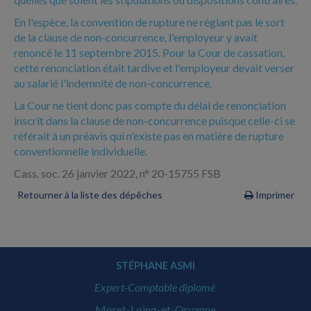
En l'espèce, la convention de rupture ne réglant pas le sort
de la clause de non-concurrence, l'employeur y avait
renoncé le 11 septembre 2015. Pour la Cour de cassation,
cette renonciation était tardive et l'employeur devait verser
au salarié l'indemnité de non-concurrence.
La Cour ne tient donc pas compte du délai de renonciation
inscrit dans la clause de non-concurrence puisque celle-ci se
référait à un préavis qui n'existe pas en matière de rupture
conventionnelle individuelle.
Cass. soc. 26 janvier 2022, n° 20-15755 FSB
Retourner à la liste des dépêches
Imprimer
STÉPHANE ASMI
Expert-Comptable diplomé
Moret-Loing-et-Orvanne