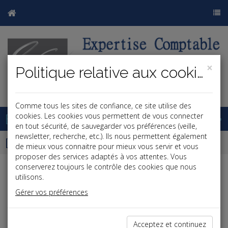
×
Politique relative aux cookies
j
b
Comme tous les sites de confiance, ce site utilise des
Base documentaire
cookies. Les cookies vous permettent de vous connecter
en tout sécurité, de sauvegarder vos préférences (veille,
newsletter, recherche, etc.). Ils nous permettent également
Dépêches
de mieux vous connaitre pour mieux vous servir et vous
proposer des services adaptés à vos attentes. Vous
conserverez toujours le contrôle des cookies que nous
j
a
b
utilisons.
Fiscal TPE
Gérer vos préférences
Date: 2022-02-24
NOUVELLE VERSION DE LA DÉCLARATION DE TVA
Acceptez et continuez