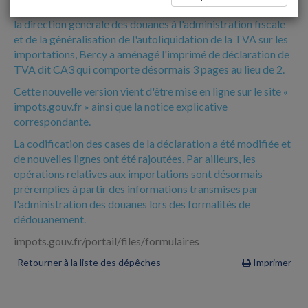
Du fait de transferts de compétences relatives à la TVA de
la direction générale des douanes à l'administration fiscale
et de la généralisation de l'autoliquidation de la TVA sur les
importations, Bercy a aménagé l'imprimé de déclaration de
TVA dit CA3 qui comporte désormais 3 pages au lieu de 2.
Cette nouvelle version vient d'être mise en ligne sur le site «
impots.gouv.fr » ainsi que la notice explicative
correspondante.
La codification des cases de la déclaration a été modifiée et
de nouvelles lignes ont été rajoutées. Par ailleurs, les
opérations relatives aux importations sont désormais
préremplies à partir des informations transmises par
l'administration des douanes lors des formalités de
dédouanement.
impots.gouv.fr/portail/files/formulaires
Retourner à la liste des dépêches
Imprimer