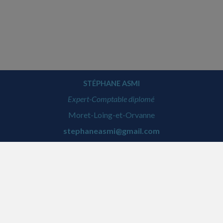
STÉPHANE ASMI
Expert-Comptable diplomé
Moret-Loing-et-Orvanne
stephaneasmi@gmail.com
ACCUEIL
PLAN
MENTIONS LÉGALES
CONTACT