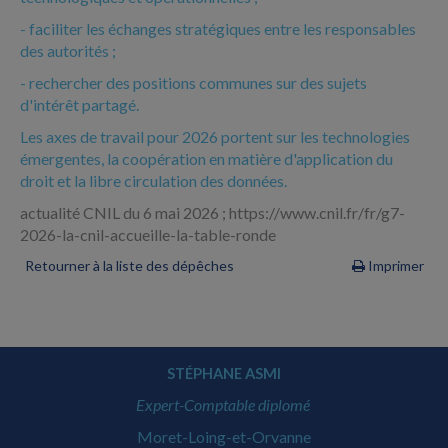
- faciliter les échanges stratégiques entre les responsables
des autorités ;
- rechercher des positions communes sur des sujets
d'intérêt partagé.
Les axes de travail pour 2026 portent sur les technologies
émergentes, la coopération en matière d'application du
droit et la libre circulation des données.
actualité CNIL du 6 mai 2026 ; https://www.cnil.fr/fr/g7-
2026-la-cnil-accueille-la-table-ronde
Retourner à la liste des dépêches
Imprimer
STÉPHANE ASMI
Expert-Comptable diplomé
Moret-Loing-et-Orvanne