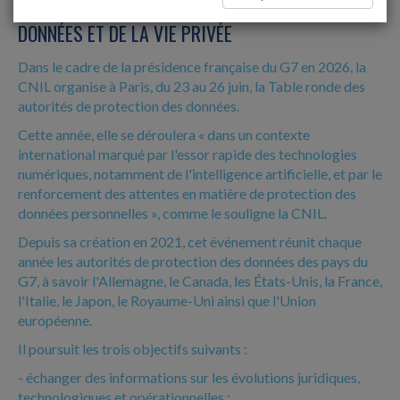
RONDE DES AUTORITÉS DE PROTECTION DES
DONNÉES ET DE LA VIE PRIVÉE
Dans le cadre de la présidence française du G7 en 2026, la
CNIL organise à Paris, du 23 au 26 juin, la Table ronde des
autorités de protection des données.
Cette année, elle se déroulera « dans un contexte
international marqué par l'essor rapide des technologies
numériques, notamment de l'intelligence artificielle, et par le
renforcement des attentes en matière de protection des
données personnelles », comme le souligne la CNIL.
Depuis sa création en 2021, cet événement réunit chaque
année les autorités de protection des données des pays du
G7, à savoir l'Allemagne, le Canada, les États-Unis, la France,
l'Italie, le Japon, le Royaume-Uni ainsi que l'Union
européenne.
Il poursuit les trois objectifs suivants :
- échanger des informations sur les évolutions juridiques,
technologiques et opérationnelles ;