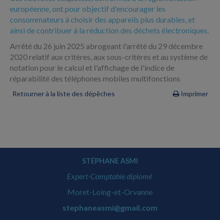
européenne, ont pour objectif d'encourager les
consommateurs à choisir des appareils plus durables, et
ainsi de contribuer à la réduction des déchets électroniques.
Arrêté du 26 juin 2025 abrogeant l'arrêté du 29 décembre
2020 relatif aux critères, aux sous-critères et au système de
notation pour le calcul et l'affichage de l'indice de
réparabilité des téléphones mobiles multifonctions
Retourner à la liste des dépêches
Imprimer
STÉPHANE ASMI
Expert-Comptable diplomé
Moret-Loing-et-Orvanne
stephaneasmi@gmail.com