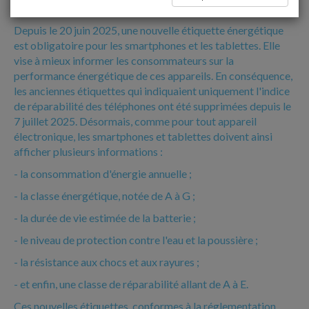
LES SMARTPHONES ET TABLETTES
Depuis le 20 juin 2025, une nouvelle étiquette énergétique
est obligatoire pour les smartphones et les tablettes. Elle
vise à mieux informer les consommateurs sur la
performance énergétique de ces appareils. En conséquence,
les anciennes étiquettes qui indiquaient uniquement l'indice
de réparabilité des téléphones ont été supprimées depuis le
7 juillet 2025. Désormais, comme pour tout appareil
électronique, les smartphones et tablettes doivent ainsi
afficher plusieurs informations :
- la consommation d'énergie annuelle ;
- la classe énergétique, notée de A à G ;
- la durée de vie estimée de la batterie ;
- le niveau de protection contre l'eau et la poussière ;
- la résistance aux chocs et aux rayures ;
- et enfin, une classe de réparabilité allant de A à E.
Ces nouvelles étiquettes, conformes à la réglementation