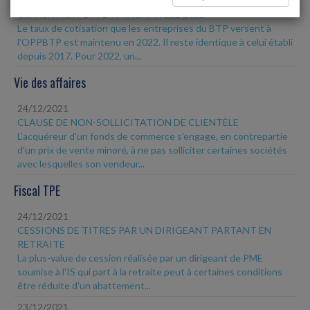
24/12/2021
COTISATION OPPBTP INCHANGÉE 2022
Le taux de cotisation que les entreprises du BTP versent à
l'OPPBTP est maintenu en 2022. Il reste identique à celui établi
depuis 2017. Pour 2022, un...
Vie des affaires
24/12/2021
CLAUSE DE NON-SOLLICITATION DE CLIENTÈLE
L'acquéreur d'un fonds de commerce s'engage, en contrepartie
d'un prix de vente minoré, à ne pas solliciter certaines sociétés
avec lesquelles son vendeur...
Fiscal TPE
24/12/2021
CESSIONS DE TITRES PAR UN DIRIGEANT PARTANT EN
RETRAITE
La plus-value de cession réalisée par un dirigeant de PME
soumise à l'IS qui part à la retraite peut à certaines conditions
être réduite d'un abattement...
23/12/2021