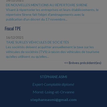
16/12/2021
DE NOUVELLES MENTIONS AU RÉPERTOIRE SIRENE
Visant à répertorier les entreprises et leurs établissements, le
répertoire Sirene fait l'objet d'aménagements avec la
publication d'un décret du 17 novembre...
Fiscal TPE
16/12/2021
TAXE SUR LES VÉHICULES DE SOCIÉTÉS
Les sociétés doivent acquitter annuellement la taxe sur les
véhicules de sociétés (TVS) à raison des véhicules de tourisme
qu'elles utilisent ou qu'elles...
<< Brèves précédent(es)
STÉPHANE ASMI
Expert-Comptable diplomé
Moret-Loing-et-Orvanne
stephaneasmi@gmail.com