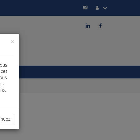
j
b
×
vous
nces
vous
os
ns.
inuez