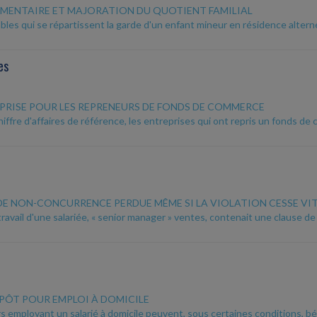
IMENTAIRE ET MAJORATION DU QUOTIENT FAMILIAL
bles qui se répartissent la garde d'un enfant mineur en résidence alter
es
REPRISE POUR LES REPRENEURS DE FONDS DE COMMERCE
iffre d'affaires de référence, les entreprises qui ont repris un fonds d
DE NON-CONCURRENCE PERDUE MÊME SI LA VIOLATION CESSE VI
 travail d'une salariée, « senior manager » ventes, contenait une clause
MPÔT POUR EMPLOI À DOMICILE
ers employant un salarié à domicile peuvent, sous certaines conditions, b