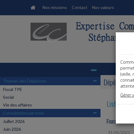
Nos missions
Contact
Nos valeurs
Comme t
Base documentaire
permet
(veille
Dépêches
connai
Thémes des Dépêches
attente
Fiscal TPE
Gérer 
Social
Liste des 
Vie des affaires
Consultation par mois
Fiscal TPE
Juillet 2026
Juin 2026
31/05/2021