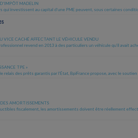
D'IMPÔT MADELIN
rs qui investissent au capital d'une PME peuvent, sous certaines conditio
es
U VICE CACHÉ AFFECTANT LE VÉHICULE VENDU
ofessionnel revend en 2013 à des particuliers un véhicule qu'il avait 
SSANCE TPE »
e relais des prêts garantis par l'État, BpiFrance propose, avec le soutien 
 DES AMORTISSEMENTS
uctibles fiscalement, les amortissements doivent être réellement effectu