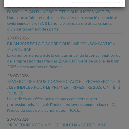
30/07/2026
LE CRÉANCIER D'UN ASSOCIÉ NE PEUT PAS DEMANDER LA
DISSOLUTION D'UNE SOCIÉTÉ POUR JUSTES MOTIFS
Dans une affaire récente, le créancier d'un associé de société
civile immobilière (SCI) bénéficie, en garantie de sa créance,
d'un nantissement des parts...
29/07/2026
BILAN 2025 DE LA DGCCRF POUR UNE CONSOMMATION
PLUS DURABLE
La direction générale de la concurrence, de la consommation et
de la répression des fraudes (DGCCRF) vient de publier le bilan
2025 de ses actions en faveur...
28/07/2026
RÉVISION DES BAUX COMMERCIAUX ET PROFESSIONNELS
: LES INDICES POUR LE PREMIER TRIMESTRE 2026 ONT ÉTÉ
PUBLIÉS
Les indices de référence des baux commerciaux et
professionnels, à savoir l'indice des loyers commerciaux (ILC),
l'indice du coût de la construction (ICC)...
23/07/2026
PROCÉDURES DE L'INPI : CE QUI CHANGE DEPUIS LE