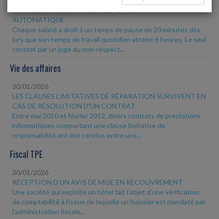
30/01/2026
TEMPS DE PAUSE NON RESPECTÉ = RÉPARATION
AUTOMATIQUE
Chaque salarié a droit à un temps de pause de 20 minutes dès
lors que son temps de travail quotidien atteint 6 heures. Le seul
constat par un juge du non-respect...
Vie des affaires
30/01/2026
LES CLAUSES LIMITATIVES DE RÉPARATION SURVIVENT EN
CAS DE RÉSOLUTION D'UN CONTRAT
Entre mai 2010 et février 2012, divers contrats de prestations
informatiques comportant une clause limitative de
responsabilité ont été conclus entre une...
Fiscal TPE
30/01/2026
RÉCEPTION D'UN AVIS DE MISE EN RECOUVREMENT
Une société qui exploite un hôtel fait l'objet d'une vérification
de comptabilité à l'issue de laquelle un huissier est mandaté par
l'administration fiscale...