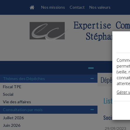
Nos missions
Contact
Nos valeurs
Comme t
Base documentaire
permet
(veille
Dépêches
connai
Thémes des Dépêches
attente
Fiscal TPE
Gérer 
Social
Liste des 
Vie des affaires
Consultation par mois
Social
Juillet 2026
Juin 2026
29/09/2023