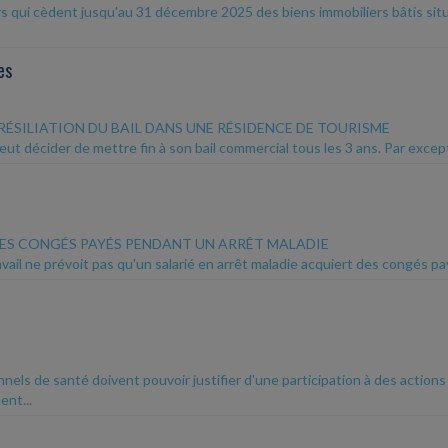
ers qui cèdent jusqu'au 31 décembre 2025 des biens immobiliers bâtis si
es
RÉSILIATION DU BAIL DANS UNE RÉSIDENCE DE TOURISME
eut décider de mettre fin à son bail commercial tous les 3 ans. Par exceptio
ES CONGÉS PAYÉS PENDANT UN ARRÊT MALADIE
vail ne prévoit pas qu'un salarié en arrêt maladie acquiert des congés pay
nels de santé doivent pouvoir justifier d'une participation à des action
nt...