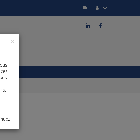
j
b
×
vous
nces
vous
os
ns.
inuez