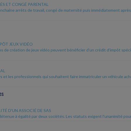
ÉS ET CONGÉ PARENTAL
enchaîne arrêts de travail, congé de maternité puis immédiatement après
MPÔT JEUX VIDÉO
es de création de jeux vidéo peuvent bénéficier d'un crédit d'impôt spéc
CAL
ers et les professionnels qui souhaitent faire immatriculer un véhicule 
es
ITÉ D'UN ASSOCIÉ DE SAS
tenue à égalité par deux sociétés. Les statuts exigent l'unanimité pour l