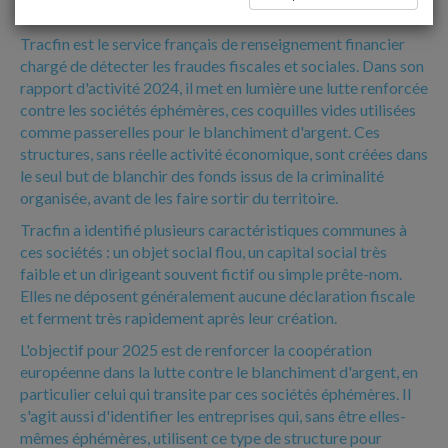
SOCIÉTÉS ÉPHÉMÈRES
Tracfin est le service français de renseignement financier
chargé de détecter les fraudes fiscales et sociales. Dans son
rapport d'activité 2024, il met en lumière une lutte renforcée
contre les sociétés éphémères, ces coquilles vides utilisées
comme passerelles pour le blanchiment d'argent. Ces
structures, sans réelle activité économique, sont créées dans
le seul but de blanchir des fonds issus de la criminalité
organisée, avant de les faire sortir du territoire.
Tracfin a identifié plusieurs caractéristiques communes à
ces sociétés : un objet social flou, un capital social très
faible et un dirigeant souvent fictif ou simple prête-nom.
Elles ne déposent généralement aucune déclaration fiscale
et ferment très rapidement après leur création.
L'objectif pour 2025 est de renforcer la coopération
européenne dans la lutte contre le blanchiment d'argent, en
particulier celui qui transite par ces sociétés éphémères. Il
s'agit aussi d'identifier les entreprises qui, sans être elles-
mêmes éphémères, utilisent ce type de structure pour