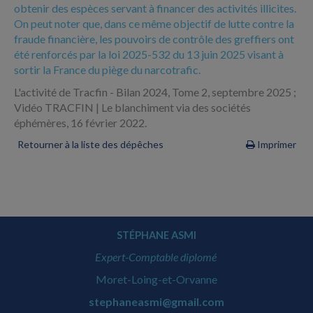
obtenir des espèces servant à financer des activités illicites.
On peut noter que, dans ce même objectif de lutte contre la
fraude financière, les pouvoirs de contrôle des greffiers ont
été renforcés par la loi 2025-532 du 13 juin 2025 visant à
sortir la France du piège du narcotrafic.
L'activité de Tracfin - Bilan 2024, Tome 2, septembre 2025 ;
Vidéo TRACFIN | Le blanchiment via des sociétés
éphémères, 16 février 2022.
Retourner à la liste des dépêches
Imprimer
STÉPHANE ASMI
Expert-Comptable diplomé
Moret-Loing-et-Orvanne
stephaneasmi@gmail.com